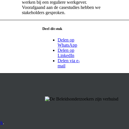
werken bij een reguliere werkgever.
Voorafgaand aan de casestudies hebben we
stakeholders gesproken.
Deel dit stuk
Delen op
WhatsApp
Delen op
LinkedIn
Delen via e-
mail
ek
.