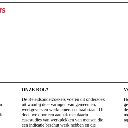
ONZE ROL?
V
De Beleidsonderzoekers voeren dit onderzoek
He
en
uit waarbij de ervaringen van gemeenten,
ge
werkgevers en werknemers centraal staan. Dit
de
rk
doen we door een aanpak met daarin
me
casestudies van werkplekken van mensen die
ra
een indicatie beschut werk hebben en die