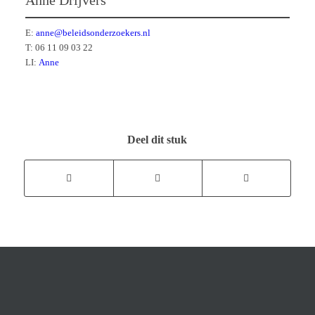
Anne Drijvers
E:
anne@beleidsonderzoekers.nl
T: 06 11 09 03 22
LI:
Anne
Deel dit stuk