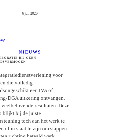
6 juli 2026
NIEUWS
TEGRATIE BIJ GEEN
IDSVERMOGEN
ntegratiedienstverlening voor
en die volledig
idsongeschikt een IVA of
ng-DGA uitkering ontvangen,
t veelbelovende resultaten. Deze
 blijkt bij de juiste
rsteuning toch aan het werk te
 of in staat te zijn om stappen
tten richting betaald werk.