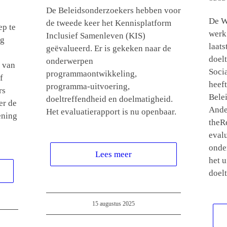
De Beleidsonderzoekers hebben voor
De W
de tweede keer het Kennisplatform
ep te
werk
Inclusief Samenleven (KIS)
ng
laat
geëvalueerd. Er is gekeken naar de
doelt
onderwerpen
t van
Soci
programmaontwikkeling,
f
heef
programma-uitvoering,
rs
Bele
doeltreffendheid en doelmatigheid.
er de
Ande
Het evaluatierapport is nu openbaar.
ening
theR
evalu
onde
Lees meer
het u
doel
15 augustus 2025