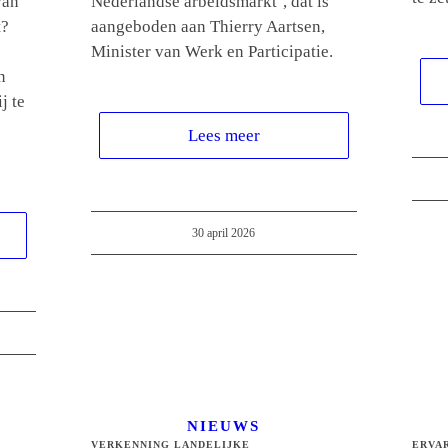
van
Nederlandse arbeidsmarkt’, dat is
t?
aangeboden aan Thierry Aartsen,
Minister van Werk en Participatie.
n
j te
Lees meer
30 april 2026
NIEUWS
VERKENNING LANDELIJKE
ERVA