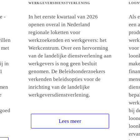
WERKGEVERSDIENSTVERLENING
LOON
e -
In het eerste kwartaal van 2026
Als 
openen overal in Nederland
een 
regionale loketten voor
produ
illen
werkzoekenden en werkgevers: het
werk
 met
Werkcentrum. Over een hervorming
voor
van de landelijke dienstverlening aan
loon
j in
werkgevers is nog geen besluit
make
01
genomen. De Beleidsonderzoekers
fina
verkenden beleidsopties voor de
mens
amen
inrichting van de landelijke
dien
e
werkgeversdienstverlening.
bepa
werk
 goed
bij d
loon
Lees meer
loon
erva