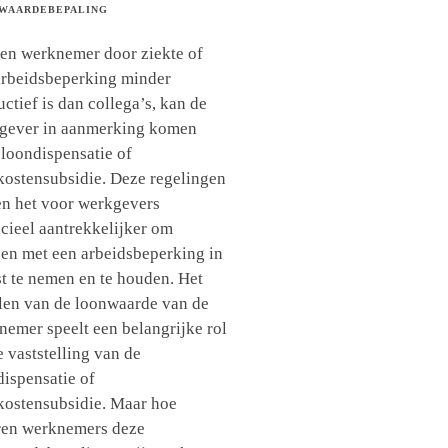
WAARDEBEPALING
een werknemer door ziekte of
arbeidsbeperking minder
ctief is dan collega’s, kan de
gever in aanmerking komen
 loondispensatie of
kostensubsidie. Deze regelingen
n het voor werkgevers
ncieel aantrekkelijker om
en met een arbeidsbeperking in
st te nemen en te houden. Het
len van de loonwaarde van de
nemer speelt een belangrijke rol
e vaststelling van de
dispensatie of
kostensubsidie. Maar hoe
ren werknemers deze