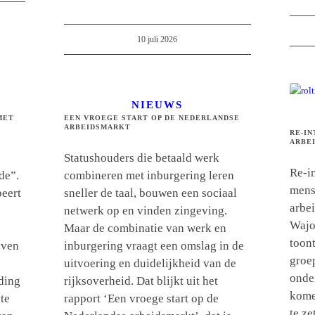
10 juli 2026
NIEUWS
MET
EEN VROEGE START OP DE NEDERLANDSE
ARBEIDSMARKT
RE-IN
ARBE
Statushouders die betaald werk
Re-i
de”.
combineren met inburgering leren
mens
peert
sneller de taal, bouwen een sociaal
arbe
netwerk op en vinden zingeving.
Wajo
Maar de combinatie van werk en
toon
jven
inburgering vraagt een omslag in de
groep
uitvoering en duidelijkheid van de
onde
ding
rijksoverheid. Dat blijkt uit het
komen
te
rapport ‘Een vroege start op de
te ze