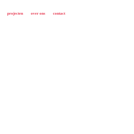
projecten
over ons
contact