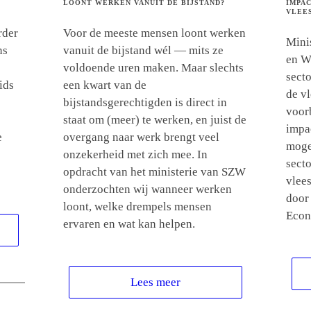
LOONT WERKEN VANUIT DE BIJSTAND?
IMPA
VLEE
rder
Voor de meeste mensen loont werken
Minis
ns
vanuit de bijstand wél — mits ze
en W
voldoende uren maken. Maar slechts
secto
ids
een kwart van de
de v
bijstandsgerechtigden is direct in
voorb
staat om (meer) te werken, en juist de
impa
e
overgang naar werk brengt veel
moge
onzekerheid met zich mee. In
secto
opdracht van het ministerie van SZW
vlee
onderzochten wij wanneer werken
door
loont, welke drempels mensen
Econ
ervaren en wat kan helpen.
Lees meer