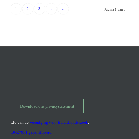
1
2
3
›
»
Pagina 1 van 8
Download ons privacystatement
Lid van de
Vereniging voor Beleidsonderzoek
.
ISO27001 gecertificeerd