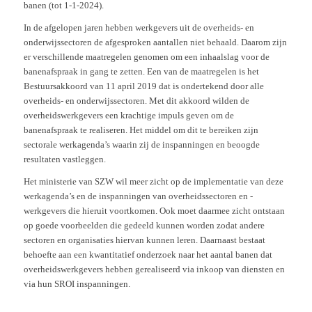
banen (tot 1-1-2024).
In de afgelopen jaren hebben werkgevers uit de overheids- en
onderwijssectoren de afgesproken aantallen niet behaald. Daarom zijn
er verschillende maatregelen genomen om een inhaalslag voor de
banenafspraak in gang te zetten. Een van de maatregelen is het
Bestuursakkoord van 11 april 2019 dat is ondertekend door alle
overheids- en onderwijssectoren. Met dit akkoord wilden de
overheidswerkgevers een krachtige impuls geven om de
banenafspraak te realiseren. Het middel om dit te bereiken zijn
sectorale werkagenda’s waarin zij de inspanningen en beoogde
resultaten vastleggen.
Het ministerie van SZW wil meer zicht op de implementatie van deze
werkagenda’s en de inspanningen van overheidssectoren en -
werkgevers die hieruit voortkomen. Ook moet daarmee zicht ontstaan
op goede voorbeelden die gedeeld kunnen worden zodat andere
sectoren en organisaties hiervan kunnen leren. Daarnaast bestaat
behoefte aan een kwantitatief onderzoek naar het aantal banen dat
overheidswerkgevers hebben gerealiseerd via inkoop van diensten en
via hun SROI inspanningen.