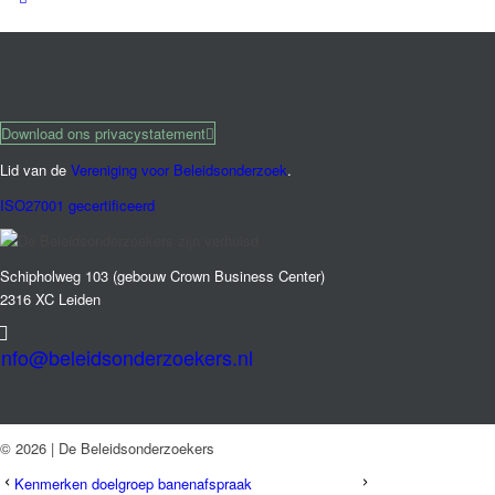
Download ons privacystatement
Lid van de
Vereniging voor Beleidsonderzoek
.
ISO27001 gecertificeerd
Schipholweg 103 (gebouw Crown Business Center)
2316 XC Leiden
info@beleidsonderzoekers.nl
© 2026 | De Beleidsonderzoekers
Kenmerken doelgroep banen­­afspraak