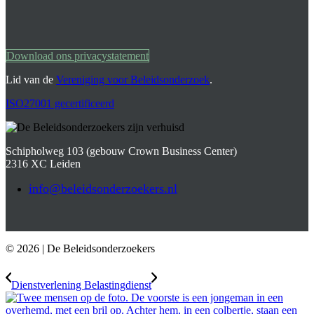
Download ons privacystatement
Lid van de
Vereniging voor Beleidsonderzoek
.
ISO27001 gecertificeerd
Schipholweg 103 (gebouw Crown Business Center)
2316 XC Leiden
info@beleidsonderzoekers.nl
© 2026 | De Beleidsonderzoekers
Dienstver­lening Belasting­dienst