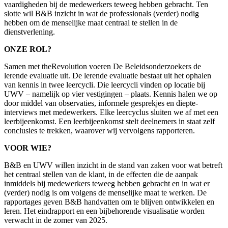
vaardigheden bij de medewerkers teweeg hebben gebracht. Ten
slotte wil B&B inzicht in wat de professionals (verder) nodig
hebben om de menselijke maat centraal te stellen in de
dienstverlening.
ONZE ROL?
Samen met theRevolution voeren De Beleidsonderzoekers de
lerende evaluatie uit. De lerende evaluatie bestaat uit het ophalen
van kennis in twee leercycli. Die leercycli vinden op locatie bij
UWV – namelijk op vier vestigingen – plaats. Kennis halen we op
door middel van observaties, informele gesprekjes en diepte-
interviews met medewerkers. Elke leercyclus sluiten we af met een
leerbijeenkomst. Een leerbijeenkomst stelt deelnemers in staat zelf
conclusies te trekken, waarover wij vervolgens rapporteren.
VOOR WIE?
B&B en UWV willen inzicht in de stand van zaken voor wat betreft
het centraal stellen van de klant, in de effecten die de aanpak
inmiddels bij medewerkers teweeg hebben gebracht en in wat er
(verder) nodig is om volgens de menselijke maat te werken. De
rapportages geven B&B handvatten om te blijven ontwikkelen en
leren. Het eindrapport en een bijbehorende visualisatie worden
verwacht in de zomer van 2025.