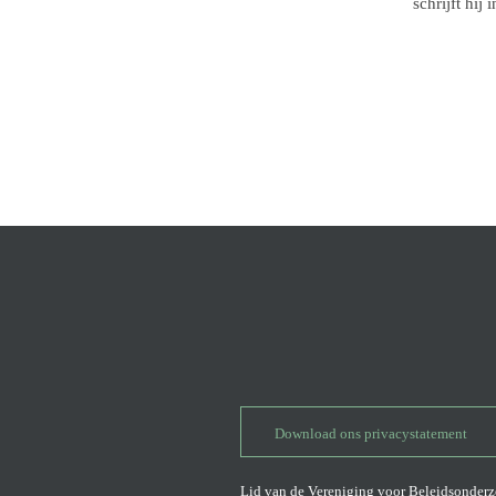
schrijft hij
Download ons privacystatement
Lid van de
Vereniging voor Beleidsonder