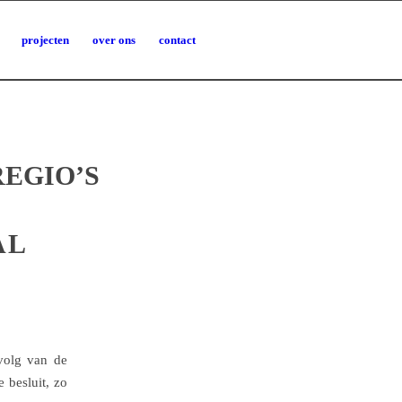
projecten
over ons
contact
EGIO’S
AL
rvolg van de
e besluit, zo