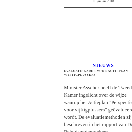
11 januari 2018
NIEUWS
EVALUATIEKADER VOOR ACTIEPLAN
VIJFTIGPLUSSERS
Minister Asscher heeft de Twee
Kamer ingelicht over de wijze
waarop het Actieplan "Perspecti
voor vijftigplussers" geëvalueer
wordt. De evaluatiemethoden zi
beschreven in het rapport van D
Beleidsonderzoekers.