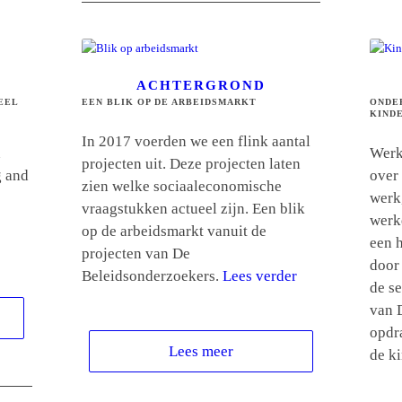
ACHTERGROND
EEL
EEN BLIK OP DE ARBEIDSMARKT
ONDE
KIND
In 2017 voerden we een flink aantal
n
Werk
projecten uit. Deze projecten laten
g and
over
zien welke sociaaleconomische
werk
vraagstukken actueel zijn. Een blik
werk
op de arbeidsmarkt vanuit de
een 
projecten van De
door 
Beleidsonderzoekers.
Lees verder
de se
van 
opdra
Lees meer
de k