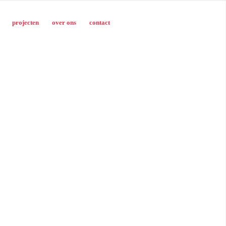
projecten
over ons
contact