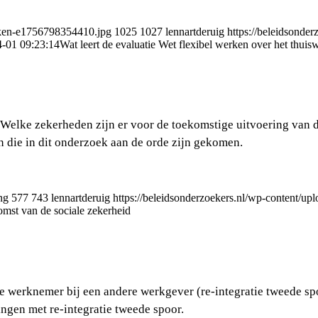
erken-e1756798354410.jpg
1025
1027
lennartderuig
https://beleidsonde
-01 09:23:14
Wat leert de evaluatie Wet flexibel werken over het thuis
 Welke zekerheden zijn er voor de toekomstige uitvoering van 
n die in dit onderzoek aan de orde zijn gekomen.
ng
577
743
lennartderuig
https://beleidsonderzoekers.nl/wp-content/u
omst van de sociale zekerheid
e werknemer bij een andere werkgever (re-integratie tweede s
ngen met re-integratie tweede spoor.