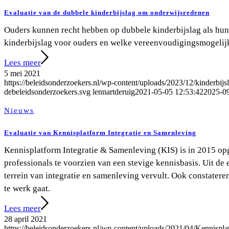
Evaluatie van de dubbele kinder­bijslag om onderwijs­redenen
Ouders kunnen recht hebben op dubbele kinderbijslag als hu
kinderbijslag voor ouders en welke vereenvoudigingsmogelijkh
Lees meer
5 mei 2021
https://beleidsonderzoekers.nl/wp-content/uploads/2023/12/kinderbij
debeleidsonderzoekers.svg
lennartderuig
2021-05-05 12:53:42
2025-09
Nieuws
Evaluatie van Kennisplatform Integratie en Samenleving
Kennisplatform Integratie & Samenleving (KIS) is in 2015 opg
professionals te voorzien van een stevige kennisbasis. Uit de
terrein van integratie en samenleving vervult. Ook constater
te werk gaat.
Lees meer
28 april 2021
https://beleidsonderzoekers.nl/wp-content/uploads/2021/04/Kennisp