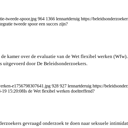
tie-tweede-spoor.jpg
964
1366
lennartderuig
https://beleidsonderzoek
tegratie tweede spoor een succes zijn?
 de kamer over de evaluatie van de Wet flexibel werken (Wfw). 
is uitgevoerd door De Beleidsonderzoekers.
l-werken-e1756798307641.jpg
928
927
lennartderuig
https://beleidsond
-19 15:20:08
Is de Wet flexibel werken doeltreffend?
erzoekers gevraagd onderzoek te doen naar seksuele intimidati