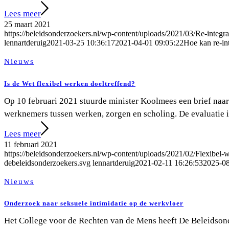
Lees meer
25 maart 2021
https://beleidsonderzoekers.nl/wp-content/uploads/2021/03/Re-integra
lennartderuig
2021-03-25 10:36:17
2021-04-01 09:05:22
Hoe kan re-in
Nieuws
Is de Wet flexibel werken doeltreffend?
Op 10 februari 2021 stuurde minister Koolmees een brief naar
werknemers tussen werken, zorgen en scholing. De evaluatie 
Lees meer
11 februari 2021
https://beleidsonderzoekers.nl/wp-content/uploads/2021/02/Flexibe
debeleidsonderzoekers.svg
lennartderuig
2021-02-11 16:26:53
2025-08
Nieuws
Onderzoek naar seksuele intimidatie op de werkvloer
Het College voor de Rechten van de Mens heeft De Beleidsond