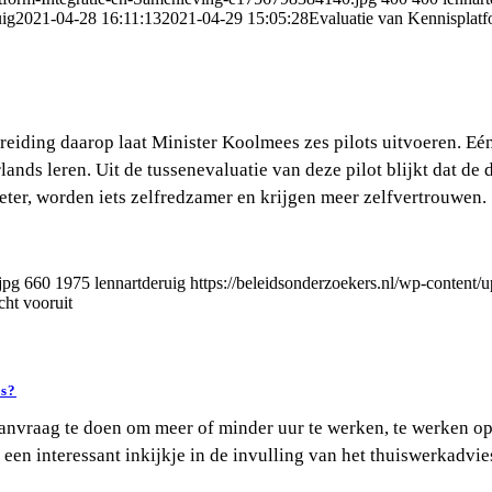
uig
2021-04-28 16:11:13
2021-04-29 15:05:28
Evaluatie van Kennisplatf
reiding daarop laat Minister Koolmees zes pilots uitvoeren. Eé
ands leren. Uit de tussenevaluatie van deze pilot blijkt dat de
eter, worden iets zelfredzamer en krijgen meer zelfvertrouwen.
jpg
660
1975
lennartderuig
https://beleidsonderzoekers.nl/wp-content
cht vooruit
es?
nvraag te doen om meer of minder uur te werken, te werken op 
t een interessant inkijkje in de invulling van het thuiswerkadv