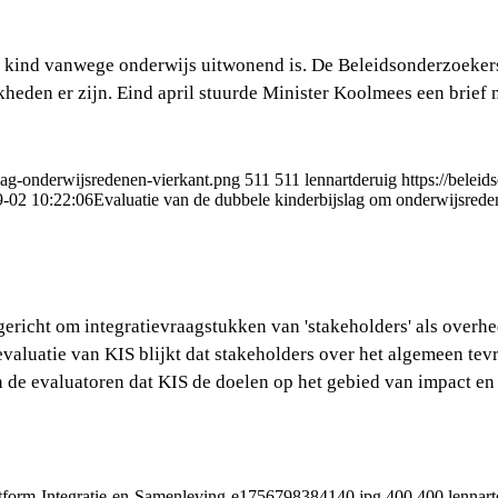
n kind vanwege onderwijs uitwonend is. De Beleidsonderzoekers
eden er zijn. Eind april stuurde Minister Koolmees een brief 
slag-onderwijsredenen-vierkant.png
511
511
lennartderuig
https://belei
-02 10:22:06
Evaluatie van de dubbele kinder­bijslag om onderwijs­red
ericht om integratievraagstukken van 'stakeholders' als overhe
 evaluatie van KIS blijkt dat stakeholders over het algemeen te
en de evaluatoren dat KIS de doelen op het gebied van impact en
latform-Integratie-en-Samenleving-e1756798384140.jpg
400
400
lennart