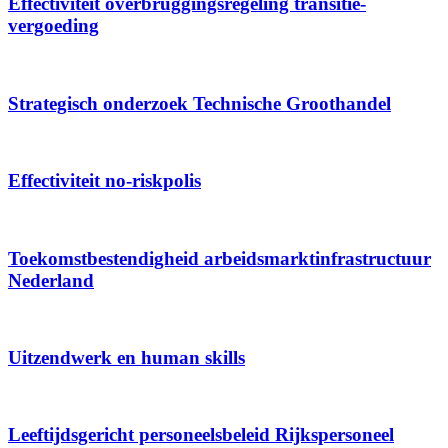
Effectivi­teit over­bruggings­­regeling transitie­­
vergoeding
Strategisch onderzoek Technische Groot­handel
Effectiviteit no-riskpolis
Toekomst­­bestendig­heid arbeids­­markt­­infrastruc­tuur
Nederland
Uitzendwerk en human skills
Leeftijds­gericht personeels­beleid Rijks­personeel