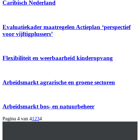
Caribisch Nederland
Evaluatie­kader maat­regelen Actieplan ‘perspectief
voor vijftig­plussers’
Flexibiliteit en weer­baar­heid kinder­opvang
Arbeids­markt agrarische en groene sectoren
Arbeids­markt bos- en natuur­beheer
Pagina 4 van 4
1
2
3
4