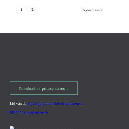
1
2
Pagina 1 van 2
Download ons privacystatement
Lid van de
Vereniging voor Beleidsonderzoek
.
ISO27001 gecertificeerd