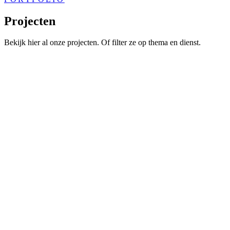
Projecten
Bekijk hier al onze projecten. Of filter ze op thema en dienst.
Diensten
Diensten
Analyse en probleem­verkenning
(72)
Beleidsevaluatie
(45)
Beleidsadvies
(33)
Handreiking
(15)
Thema's
Thema's
Arbeidsmarktbeleid
(37)
Arbeidsvoorwaarden & arbeidsverhoudingen
(19)
Armoede & schuldhulp
(7)
Belastingen & Toeslagen
(4)
Bestaanszekerheid
(21)